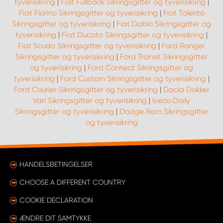
tyverisikring
|
Fiat Fullback Sikringsgitter og tyverisikring
|
Fiat Fiorino Sikringsgitter og tyverisikring
|
Fiat Talento
Sikringsgitter og tyverisikring
|
Fiat Doblo Sikringsgitter og
tyverisikring
|
Fiat Ducato Sikringsgitter og tyverisikring
|
Fiat Scudo Sikringsgitter og tyverisikring
|
Ford Ranger
Sikringsgitter og tyverisikring
|
Ford Transit Sikringsgitter
og tyverisikring
|
Ford Connect Sikringsgitter og
tyverisikring
|
Ford Custom Sikringsgitter og tyverisikring
|
Ford Courier Sikringsgitter og tyverisikring
|
Dacia Dokker
Van Sikringsgitter og tyverisikring
|
Iveco Daily
Sikringsgitter og tyverisikring
|
Dodge Ram Sikringsgitter
og tyverisikring
HANDELSBETINGELSER
CHOOSE A DIFFERENT COUNTRY
COOKIE DECLARATION
ÆNDRE DIT SAMTYKKE