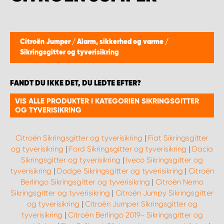
Citroën Jumper
/
Alarm, sikkerhed og varme
/
Sikringsgitter og tyverisikring
FANDT DU IKKE DET, DU LEDTE EFTER?
VIS ALLE PRODUKTER I KATEGORIEN SIKRINGSGITTER
OG TYVERISIKRING
Citroën Sikringsgitter og tyverisikring
|
Fiat Sikringsgitter
og tyverisikring
|
Ford Sikringsgitter og tyverisikring
|
Dacia
Sikringsgitter og tyverisikring
|
Iveco Sikringsgitter og
tyverisikring
|
Dodge Sikringsgitter og tyverisikring
|
Citroën
Berlingo Sikringsgitter og tyverisikring
|
Citroën Nemo
Sikringsgitter og tyverisikring
|
Citroën Jumpy Sikringsgitter
og tyverisikring
|
Citroën Jumper Sikringsgitter og
tyverisikring
|
Citroën Berlingo 2019- Sikringsgitter og